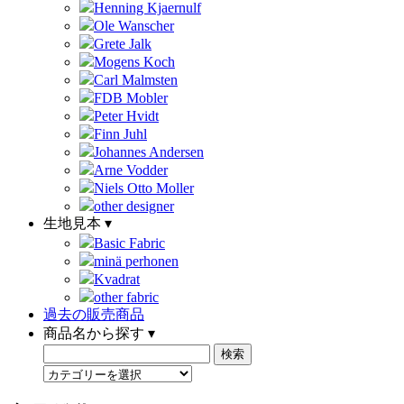
Henning Kjaernulf
Ole Wanscher
Grete Jalk
Mogens Koch
Carl Malmsten
FDB Mobler
Peter Hvidt
Finn Juhl
Johannes Andersen
Arne Vodder
Niels Otto Moller
other designer
生地見本 ▾
Basic Fabric
minä perhonen
Kvadrat
other fabric
過去の販売商品
商品名から探す ▾