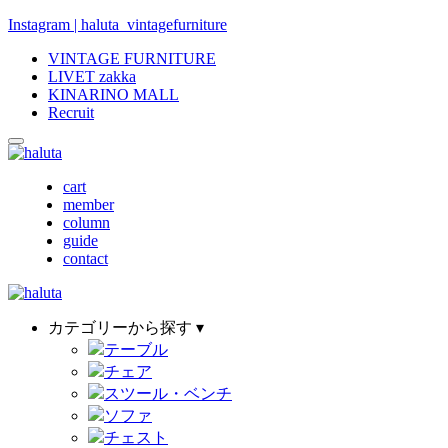
Instagram | haluta_vintagefurniture
VINTAGE FURNITURE
LIVET zakka
KINARINO MALL
Recruit
cart
member
column
guide
contact
カテゴリーから探す ▾
テーブル
チェア
スツール・ベンチ
ソファ
チェスト