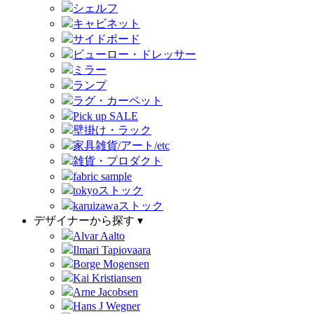
シェルフ
キャビネット
サイドボード
ビューロー・ドレッサー
ミラー
ランプ
ラグ・カーペット
Pick up SALE
壁掛け・ラック
家具雑貨/アート/etc
雑貨・プロダクト
fabric sample
tokyoストック
karuizawaストック
デザイナーから探す ▾
Alvar Aalto
Ilmari Tapiovaara
Borge Mogensen
Kai Kristiansen
Arne Jacobsen
Hans J Wegner