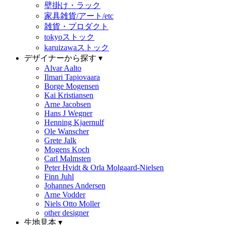
壁掛け・ラック
家具雑貨/アート/etc
雑貨・プロダクト
tokyoストック
karuizawaストック
デザイナーから探す ▾
Alvar Aalto
Ilmari Tapiovaara
Borge Mogensen
Kai Kristiansen
Arne Jacobsen
Hans J Wegner
Henning Kjaernulf
Ole Wanscher
Grete Jalk
Mogens Koch
Carl Malmsten
Peter Hvidt & Orla Molgaard-Nielsen
Finn Juhl
Johannes Andersen
Arne Vodder
Niels Otto Moller
other designer
生地見本 ▾