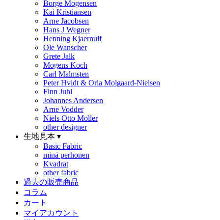
Borge Mogensen
Kai Kristiansen
Arne Jacobsen
Hans J Wegner
Henning Kjaernulf
Ole Wanscher
Grete Jalk
Mogens Koch
Carl Malmsten
Peter Hvidt & Orla Molgaard-Nielsen
Finn Juhl
Johannes Andersen
Arne Vodder
Niels Otto Moller
other designer
生地見本 ▾
Basic Fabric
minä perhonen
Kvadrat
other fabric
過去の販売商品
コラム
カート
マイアカウント