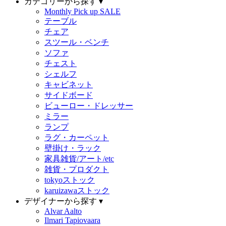
カテゴリーから探す ▾
Monthly Pick up SALE
テーブル
チェア
スツール・ベンチ
ソファ
チェスト
シェルフ
キャビネット
サイドボード
ビューロー・ドレッサー
ミラー
ランプ
ラグ・カーペット
壁掛け・ラック
家具雑貨/アート/etc
雑貨・プロダクト
tokyoストック
karuizawaストック
デザイナーから探す ▾
Alvar Aalto
Ilmari Tapiovaara