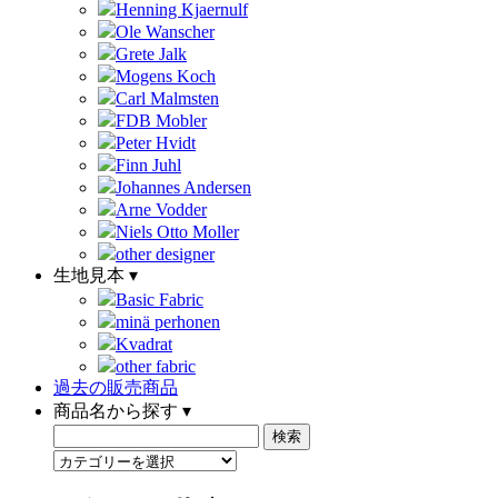
Henning Kjaernulf
Ole Wanscher
Grete Jalk
Mogens Koch
Carl Malmsten
FDB Mobler
Peter Hvidt
Finn Juhl
Johannes Andersen
Arne Vodder
Niels Otto Moller
other designer
生地見本 ▾
Basic Fabric
minä perhonen
Kvadrat
other fabric
過去の販売商品
商品名から探す ▾