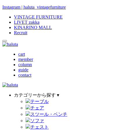
Instagram | haluta_vintagefurniture
VINTAGE FURNITURE
LIVET zakka
KINARINO MALL
Recruit
cart
member
column
guide
contact
カテゴリーから探す ▾
テーブル
チェア
スツール・ベンチ
ソファ
チェスト