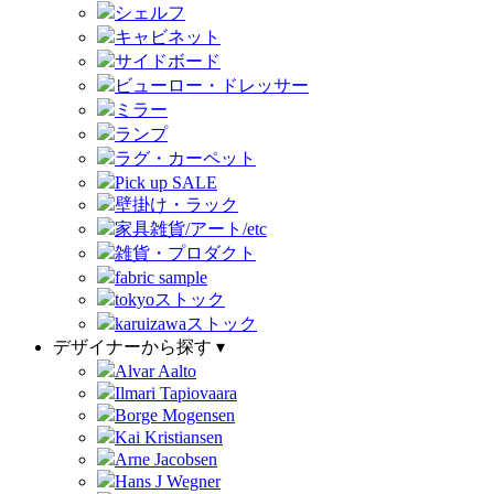
シェルフ
キャビネット
サイドボード
ビューロー・ドレッサー
ミラー
ランプ
ラグ・カーペット
Pick up SALE
壁掛け・ラック
家具雑貨/アート/etc
雑貨・プロダクト
fabric sample
tokyoストック
karuizawaストック
デザイナーから探す ▾
Alvar Aalto
Ilmari Tapiovaara
Borge Mogensen
Kai Kristiansen
Arne Jacobsen
Hans J Wegner